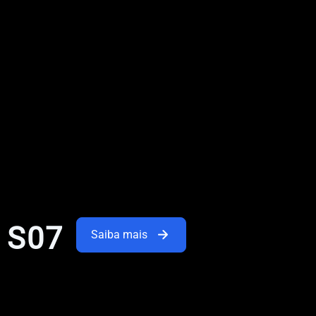
 S07
Saiba mais